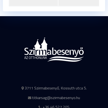
3711 Szirmabesenyő, Kossuth utca 5.
titkarsag@szirmabesenyo.hu
+36 46 527 205