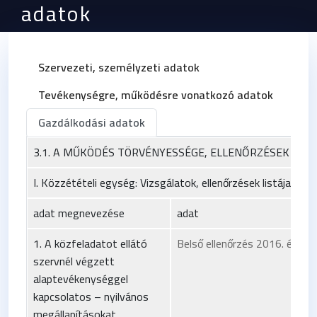
adatok
Szervezeti, személyzeti adatok
Tevékenységre, működésre vonatkozó adatok
Gazdálkodási adatok
3.1. A MŰKÖDÉS TÖRVÉNYESSÉGE, ELLENŐRZÉSEK
I. Közzétételi egység: Vizsgálatok, ellenőrzések listája
adat megnevezése
adat
1. A közfeladatot ellátó
Belső ellenőrzés 2016. év Me
szervnél végzett
alaptevékenységgel
kapcsolatos – nyilvános
megállapításokat