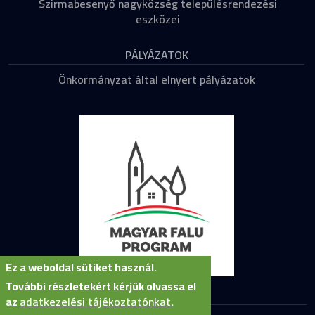
Szirmabesenyő nagyközség településrendezési
eszközei
PÁLYÁZATOK
Önkormányzat által elnyert pályázatok
Ez a weboldal sütiket használ.
További részletekért kérjük olvassa el
az
adatkezelési tájékoztatónkat
.