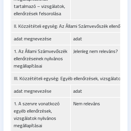
tartalmazó – vizsgálatok,
ellenőrzések felsorolása
II. Közzétételi egység: Az Állami Számvevőszék ellenőrzése
adat megnevezése
adat
1. Az Állami Számvevőszék
Jelenleg nem releváns?
ellenőrzéseinek nyilvános
megállapításai
III. Közzétételi egység: Egyéb ellenőrzések, vizsgálatok
adat megnevezése
adat
1. A szervre vonatkozó
Nem releváns
egyéb ellenőrzések,
vizsgálatok nyilvános
megállapításai