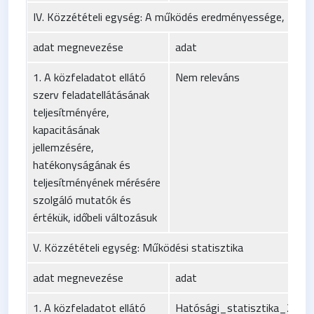
IV. Közzétételi egység: A működés eredményessége, telje
adat megnevezése
adat
1. A közfeladatot ellátó
Nem releváns
szerv feladatellátásának
teljesítményére,
kapacitásának
jellemzésére,
hatékonyságának és
teljesítményének mérésére
szolgáló mutatók és
értékük, időbeli változásuk
V. Közzétételi egység: Működési statisztika
adat megnevezése
adat
1. A közfeladatot ellátó
Hatósági_statisztika_2016