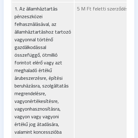
1. Az államháztartás
5 M Ft feletti szerződések
pénzeszközei
felhasználásával, az
államháztartáshoz tartozó
vagyonnal történő
gazdálkodással
összefüggő, ötmillió
forintot elérő vagy azt
meghaladó értékű
árubeszerzésre, építési
beruházásra, szolgáltatás
megrendelésre,
vagyonértékesítésre,
vagyonhasznosításra,
vagyon vagy vagyoni
értékű jog átadására,
valamint koncesszióba