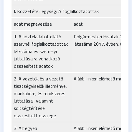
I. Közzétételi egység: A foglalkoztatottak
adat megnevezése
adat
1. A közfeladatot ellátó
Polgármesteri Hivatalnál fog
szervnél foglalkoztatottak
létszáma 2017. évben: 64 fő
létszáma és személyi
juttatásaira vonatkozó
összesített adatok
2. A vezetők és a vezető
Alábbi linken elérhető mellék
tisztségviselők illetménye,
munkabére, és rendszeres
juttatásai, valamint
költségtérítése
összesített összege
3. Az egyéb
Alábbi linken elérhető mellék