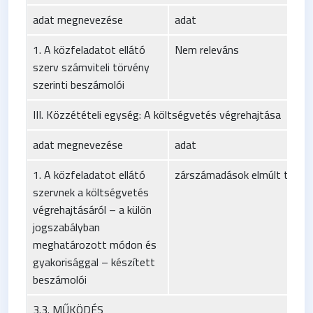
adat megnevezése
adat
1. A közfeladatot ellátó
Nem releváns
szerv számviteli törvény
szerinti beszámolói
III. Közzétételi egység: A költségvetés végrehajtása
adat megnevezése
adat
1. A közfeladatot ellátó
zárszámadások elmúlt tíz év
szervnek a költségvetés
végrehajtásáról – a külön
jogszabályban
meghatározott módon és
gyakorisággal – készített
beszámolói
3.3. MŰKÖDÉS