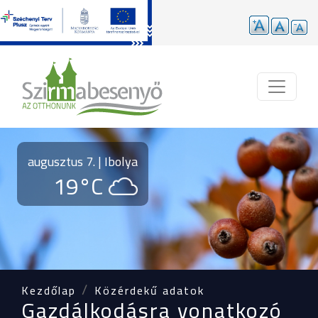
Ugrás a tartalomra
augusztus 7. | Ibolya
19°C
Kezdőlap
Közérdekű adatok
Gazdálkodásra vonatkozó