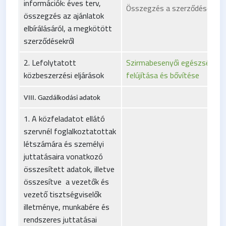
információk: éves terv,
Összegzés a szerződésekről 
összegzés az ajánlatok
elbírálásáról, a megkötött
szerződésekről
2. Lefolytatott
Szirmabesenyői egészségügy
közbeszerzési eljárások
felújítása és bővítése
VIII. Gazdálkodási adatok
1. A közfeladatot ellátó
szervnél foglalkoztatottak
létszámára és személyi
juttatásaira vonatkozó
összesített adatok, illetve
összesítve a vezetők és
vezető tisztségviselők
illetménye, munkabére és
rendszeres juttatásai