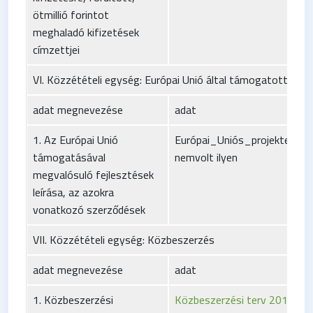
ötmillió forintot
meghaladó kifizetések
címzettjei
VI. Közzétételi egység: Európai Unió által támogatott fejl
adat megnevezése
adat
1. Az Európai Unió
Európai_Uniós_projektek_s
támogatásával
nemvolt ilyen
megvalósuló fejlesztések
leírása, az azokra
vonatkozó szerződések
VII. Közzétételi egység: Közbeszerzés
adat megnevezése
adat
1. Közbeszerzési
Közbeszerzési terv 2018