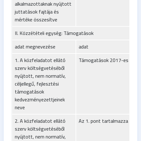
alkalmazottaknak nyújtott
juttatások fajtája és
mértéke összesítve
II. Közzétételi egység: Támogatások
adat megnevezése
adat
1. A közfeladatot ellátó
Támogatások 2017-es még k
szerv költségvetéséből
nyújtott, nem normatív,
céljellegű, fejlesztési
támogatások
kedvezményezettjeinek
neve
2. A közfeladatot ellátó
Az 1. pont tartalmazza
szerv költségvetéséből
nyújtott, nem normatív,