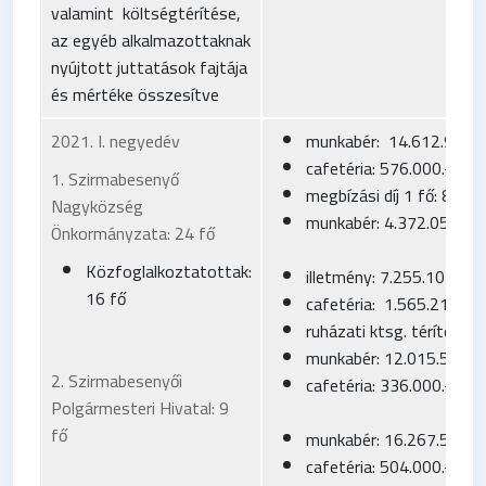
valamint költségtérítése,
az egyéb alkalmazottaknak
nyújtott juttatások fajtája
és mértéke összesítve
2021. I. negyedév
munkabér: 14.612.981.-
cafetéria: 576.000.-Ft
1. Szirmabesenyő
megbízási díj 1 fő: 840.
Nagyközség
munkabér: 4.372.050.-Ft
Önkormányzata: 24 fő
Közfoglalkoztatottak:
illetmény: 7.255.103.-Ft
16 fő
cafetéria: 1.565.217.-Ft
ruházati ktsg. térítés: 8
munkabér: 12.015.525.-
2. Szirmabesenyői
cafetéria: 336.000.-Ft
Polgármesteri Hivatal: 9
fő
munkabér: 16.267.525.-
cafetéria: 504.000.-Ft