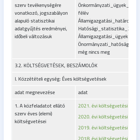
szerv tevékenységére
Önkormányzati_ügyek_hatá
vonatkozó, jogszabályon
félév
alapuló statisztikai
Államigazgatási_határozat
adatgyűjtés eredményei,
Hatósági_statisztika_2016.
időbeli változásuk
Államigazgatási_ügyek_2016
Önormányzati_hatósági_ügy
még nincs meg
3.2. KÖLTSÉGVETÉSEK, BESZÁMOLÓK
I. Közzétételi egység: Éves költségvetések
adat megnevezése
adat
1. A közfeladatot ellátó
2021. évi költségvetési rende
szerv éves (elemi)
2020. évi költségvetési rende
költségvetései
2019. évi költségvetési rende
2018. évi költségvetési rende