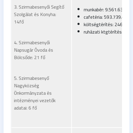
3. Szirmabesenyői Segítő
munkabér: 9.561.633.-Ft
Szolgálat és Konyha:
cafetéria: 593.739.-Ft
14fő
költségtérítés: 246.801.
ruházati ktgtérítés: 288
4. Szirmabesenyői
Napsugár Óvoda és
Bölcsőde: 21 fő
5. Szirmabesenyő
Nagyközség
Önkormányzata és
intézményei vezetők
adatai: 6 fő