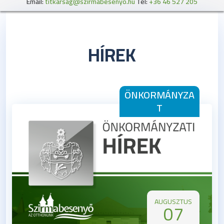
Email: 
titkarsag@szirmabesenyo.hu
 Tel: 
+36 46 527 205
HÍREK
ÖNKORMÁNYZA
T
AUGUSZTUS
07