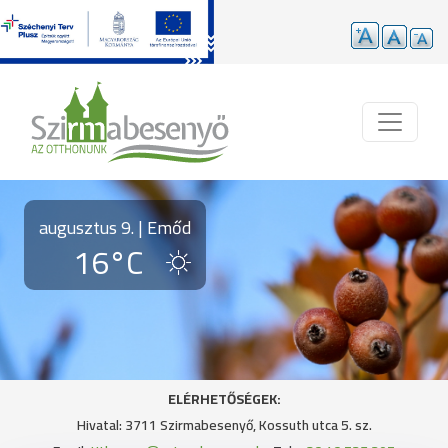
Ugrás a tartalomra
augusztus 9. | Emőd
16°C
ELÉRHETŐSÉGEK:
Hivatal: 3711 Szirmabesenyő, Kossuth utca 5. sz.