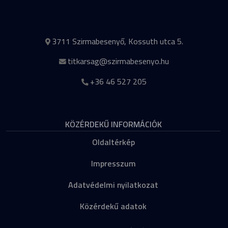
3711 Szirmabesenyő, Kossuth utca 5.
titkarsag@szirmabesenyo.hu
+36 46 527 205
KÖZÉRDEKŰ INFORMÁCIÓK
Oldaltérkép
Impresszum
Adatvédelmi nyilatkozat
Közérdekű adatok