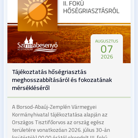
AUGUSZTUS
07
2026
Tájékoztatás hőségriasztás
meghosszabbításáról és fokozatának
mérsékléséről
A Borsod-Abaúj-Zemplén Vármegyei
Kormányhivatal tájékoztatása alapján az
Országos Tisztifőorvos az ország egész
területére vonatkozóan 2026. július 30-án
(csütörtök) 00.00 órától elrendelt III. fokú