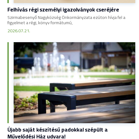
Felhívás régi személyi igazolványok cseréjére
Szirmabesenyő Nagyközség Önkormányzata ezúton hívja fel a
figyelmet a régi, könyv formátumú,
2026.07.21.
Újabb saját készítésű padokkal szépült a
Művelődési Ház udvara!