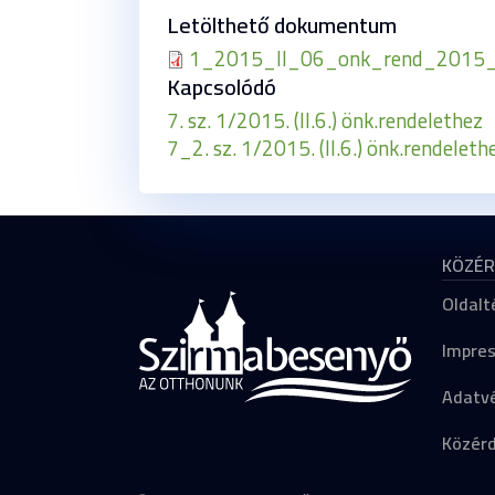
Letölthető dokumentum
1_2015_II_06_onk_rend_2015_ko
Kapcsolódó
7. sz. 1/2015. (II.6.) önk.rendelethez
7_2. sz. 1/2015. (II.6.) önk.rendeleth
KÖZÉR
Oldalt
Impre
Adatvé
Közér