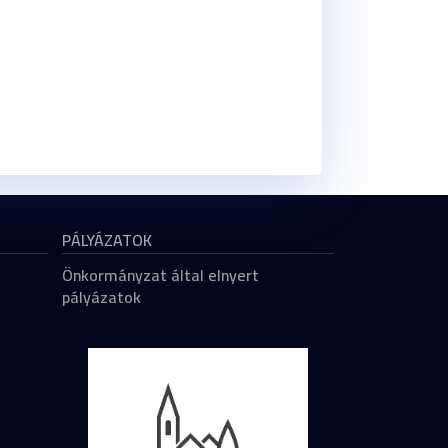
PÁLYÁZATOK
Önkormányzat által elnyert
pályázatok