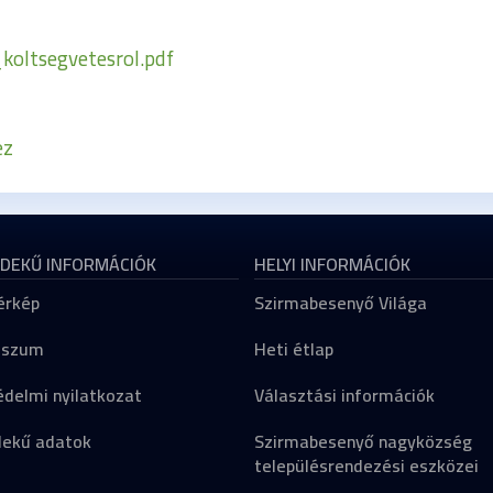
ltsegvetesrol.pdf
ez
DEKŰ INFORMÁCIÓK
HELYI INFORMÁCIÓK
érkép
Szirmabesenyő Világa
sszum
Heti étlap
delmi nyilatkozat
Választási információk
dekű adatok
Szirmabesenyő nagyközség
településrendezési eszközei