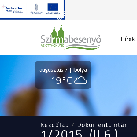
Fő na
Hírek
augusztus 7. | Ibolya
19°C
Kezdőlap
Dokumentumtár
1/2015. (II.6.)