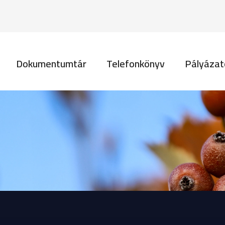
Ugrás a tartalomra
vigáció
Dokumentumtár
Telefonkönyv
Pályázat