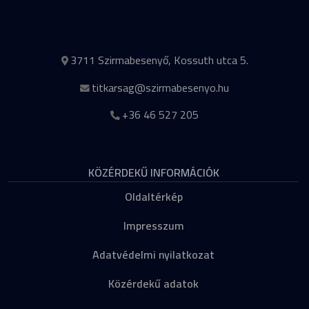
3711 Szirmabesenyő, Kossuth utca 5.
titkarsag@szirmabesenyo.hu
+36 46 527 205
KÖZÉRDEKŰ INFORMÁCIÓK
Oldaltérkép
Impresszum
Adatvédelmi nyilatkozat
Közérdekű adatok