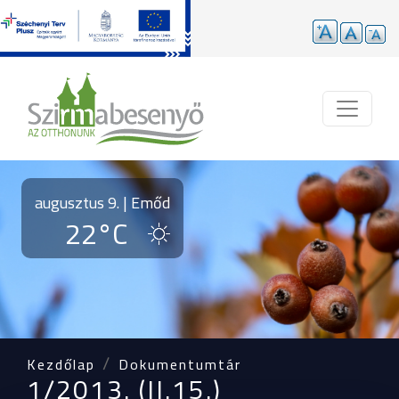
Ugrás a tartalomra
augusztus 9. | Emőd
22°C
Kezdőlap
Dokumentumtár
1/2013. (II.15.)