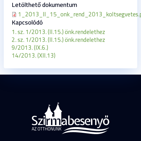
Letölthető dokumentum
1_2013_II_15_onk_rend_2013_koltsegvetes.
Kapcsolódó
1. sz. 1/2013. (II.15.) önk.rendelethez
2. sz. 1/2013. (II.15.) önk.rendelethez
9/2013. (IX.6.)
14/2013. (XII.13)