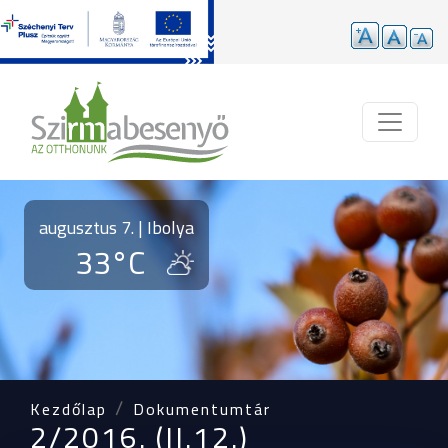
Ugrás a tartalomra
augusztus 7. | Ibolya
33°C
Kezdőlap
Dokumentumtár
2/2016. (II.12.)