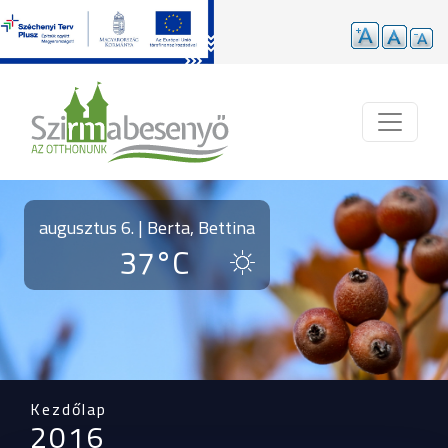
Ugrás a tartalomra
augusztus 6. | Berta, Bettina
37°C
Kezdőlap
2016