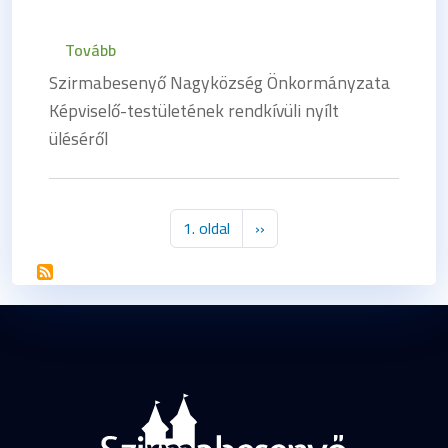
(205-26/2016.)
Tovább
Szirmabesenyő Nagyközség Önkormányzata
Képviselő-testületének rendkívüli nyílt
üléséről
Oldalszámozás
Következő oldal
1. oldal
››