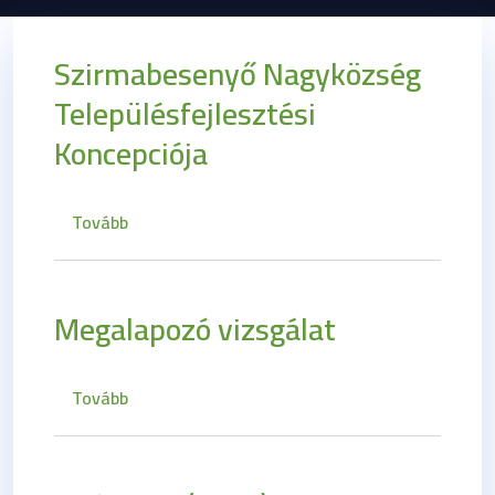
Szirmabesenyő Nagyközség
Településfejlesztési
Koncepciója
(Szirmabesenyő Nagyközség Településfejleszt
Tovább
Megalapozó vizsgálat
(Megalapozó vizsgálat)
Tovább