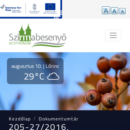
Ugrás a tartalomra
augusztus 10. | Lőrinc
29°C
Kezdőlap
Dokumentumtár
205-27/2016.