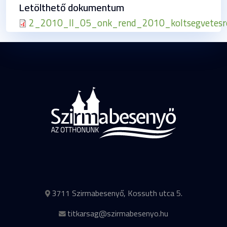
Letölthető dokumentum
2_2010_II_05_onk_rend_2010_koltsegvetesro
3711 Szirmabesenyő, Kossuth utca 5.
titkarsag@szirmabesenyo.hu