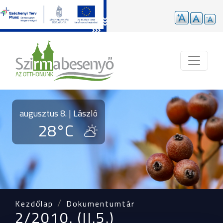
Ugrás a tartalomra
augusztus 8. | László
28°C
Kezdőlap
Dokumentumtár
2/2010. (II.5.)