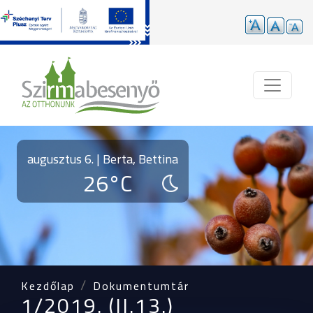
Ugrás a tartalomra
augusztus 6. | Berta, Bettina
26°C
Kezdőlap
Dokumentumtár
1/2019. (II.13.)