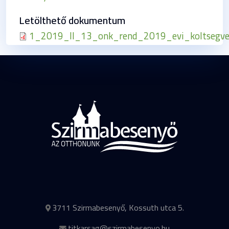
Letölthető dokumentum
1_2019_II_13_onk_rend_2019_evi_koltsegvet
3711 Szirmabesenyő, Kossuth utca 5.
titkarsag@szirmabesenyo.hu