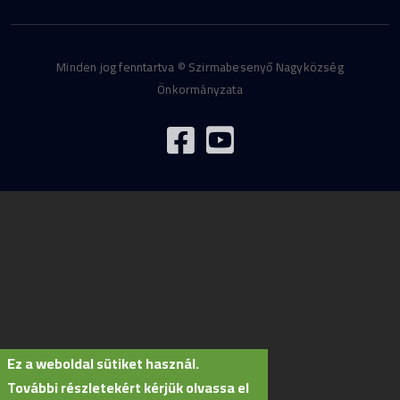
Minden jog fenntartva © Szirmabesenyő Nagyközség
Önkormányzata
Ez a weboldal sütiket használ.
További részletekért kérjük olvassa el