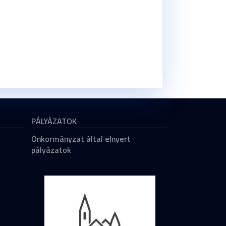
PÁLYÁZATOK
Önkormányzat által elnyert
pályázatok