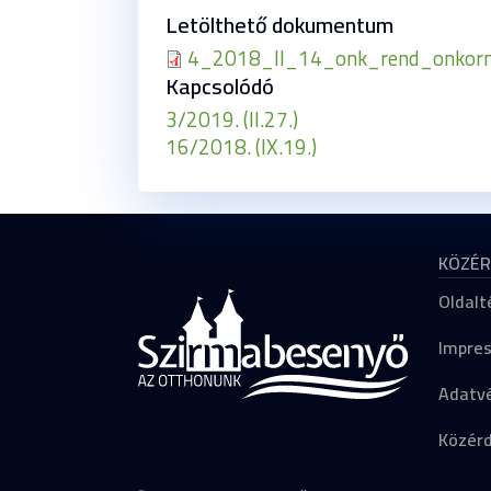
Letölthető dokumentum
4_2018_II_14_onk_rend_onkormá
Kapcsolódó
3/2019. (II.27.)
16/2018. (IX.19.)
KÖZÉR
Oldalt
Impre
Adatvé
Közér