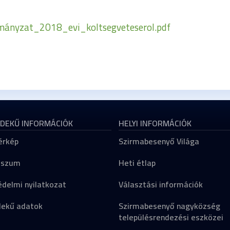
nyzat_2018_evi_koltsegveteserol.pdf
DEKŰ INFORMÁCIÓK
HELYI INFORMÁCIÓK
érkép
Szirmabesenyő Világa
sszum
Heti étlap
delmi nyilatkozat
Választási információk
dekű adatok
Szirmabesenyő nagyközség
településrendezési eszközei