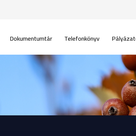
Ugrás a tartalomra
vigáció
Dokumentumtár
Telefonkönyv
Pályázat