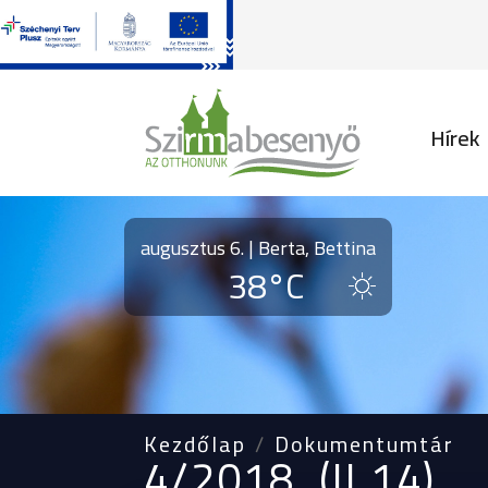
Fő na
Hírek
augusztus 6. | Berta, Bettina
38°C
Kezdőlap
Dokumentumtár
4/2018. (II.14)