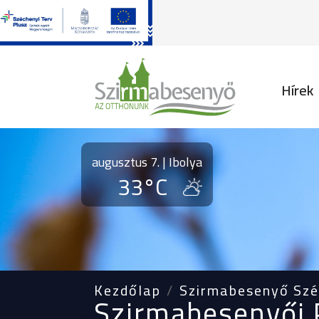
Fő na
Hírek
augusztus 7. | Ibolya
33°C
Kezdőlap
Szirmabesenyő Szé
Szirmabesenyői P