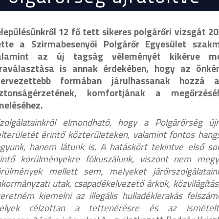
lepülésünkről 12 fő tett sikeres polgárőri vizsgát 2
ette a Szirmabesenyői Polgárőr Egyesület szak
alamint az új tagság véleményét kikérve me
jraválasztása is annak érdekében, hogy az önké
zervezettebb formában járulhassanak hozzá 
iztonságérzetének, komfortjának a megőrzésé
meléséhez.
Szolgálatainkról elmondható, hogy a Polgárőrség új
lterületét érintő közterületeken, valamint fontos ha
gyunk, hanem látunk is. A hatáskört tekintve első s
rintő körülményekre fókuszálunk, viszont nem megy
örülmények mellett sem, melyeket járőrszolgálatain
kormányzati utak, csapadékelvezető árkok, közvilágítás, á
eretném kiemelni az illegális hulladéklerakás felszám
elyek célzottan a tettenérésre és az ismételt 