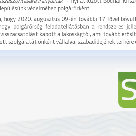
sszaszorítására irányulnak”
– nyilatkozott Bodnár Kriszt
településünk védelmében polgárőrként.
, hogy 2020. augusztus 09-én további 17 fővel bővült
ogy polgárőrség feladatellátásban a rendszeres jell
sszacsatolást kapott a lakosságtól, ami tovább erősíti
ett szolgálatát önként vállalva, szabadidejének terhére 