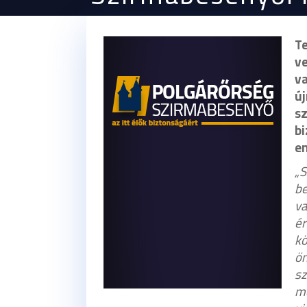
Te
v
v
ú
s
b
e
„
be
va
é
k
ön
sz
m