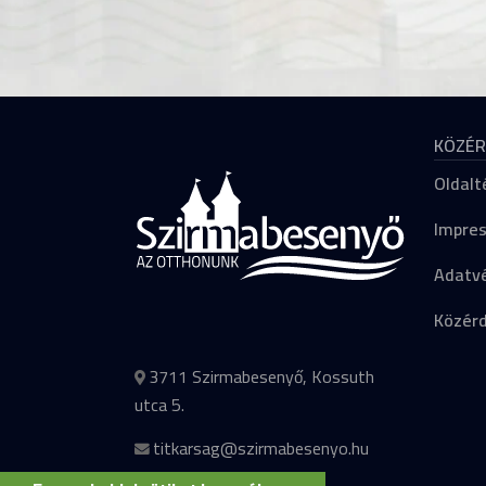
KÖZÉR
Oldalt
Impre
Adatvé
Közér
3711 Szirmabesenyő, Kossuth
utca 5.
titkarsag@szirmabesenyo.hu