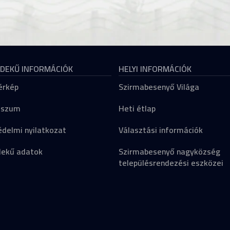
DEKŰ INFORMÁCIÓK
HELYI INFORMÁCIÓK
érkép
Szirmabesenyő Világa
sszum
Heti étlap
delmi nyilatkozat
Választási információk
dekű adatok
Szirmabesenyő nagyközség
településrendezési eszközei