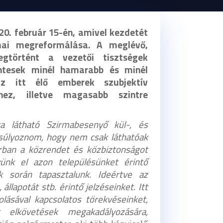
020. február 15-én, amivel kezdetét
mai megreformálása. A meglévő,
gtörtént a vezetői tisztségek
ntesek minél hamarabb és minél
az itt élő emberek szubjektív
hez, illetve magasabb szintre
ra látható Szirmabesenyő kül-, és
ngsúlyoznom, hogy nem csak láthatóak
orban a közrendet és közbiztonságot
ünk el azon településünket érintő
k során tapasztalunk. Ideértve az
llapotát stb. érintő jelzéseinket. Itt
olásával kapcsolatos törekvéseinket,
elkövetések megakadályozására,