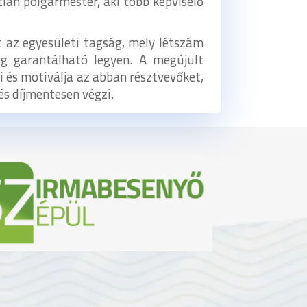
ián polgármester, aki több képviselő
 az egyesületi tagság, mely létszám
eg garantálható legyen. A megújult
 és motiválja az abban résztvevőket,
és díjmentesen végzi.