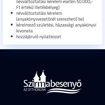
névváltoztatási kérelem esetén 50.000,-
Ft értékű illetékbélyeg)
névváltoztatási kérelem
(anyakönyvvezetőnél szerezhető be)
kérelmező születési, házassági anyakönyvi
kivonata
hozzájáruló nyilatkozat