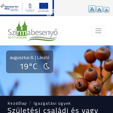
Ugrás a tartalomra
augusztus 8. | László
19°C
Kezdőlap
Igazgatási ügyek
Születési családi és vagy