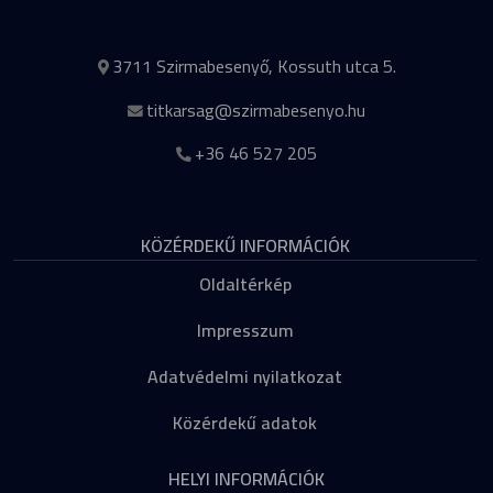
3711 Szirmabesenyő, Kossuth utca 5.
titkarsag@szirmabesenyo.hu
+36 46 527 205
KÖZÉRDEKŰ INFORMÁCIÓK
Oldaltérkép
Impresszum
Adatvédelmi nyilatkozat
Közérdekű adatok
HELYI INFORMÁCIÓK