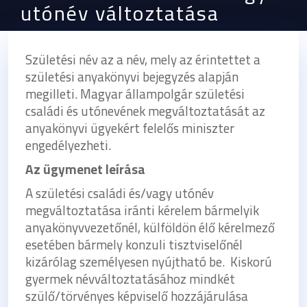
utónév változtatása
Születési név az a név, mely az érintettet a
születési anyakönyvi bejegyzés alapján
megilleti. Magyar állampolgár születési
családi és utónevének megváltoztatását az
anyakönyvi ügyekért felelős miniszter
engedélyezheti.
Az ügymenet leírása
A születési családi és/vagy utónév
megváltoztatása iránti kérelem bármelyik
anyakönyvvezetőnél, külföldön élő kérelmező
esetében bármely konzuli tisztviselőnél
kizárólag személyesen nyújtható be. Kiskorú
gyermek névváltoztatásához mindkét
szülő/törvényes képviselő hozzájárulása