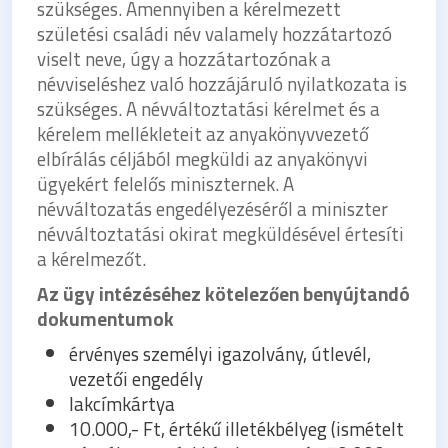
szükséges. Amennyiben a kérelmezett
születési családi név valamely hozzátartozó
viselt neve, úgy a hozzátartozónak a
névviseléshez való hozzájáruló nyilatkozata is
szükséges. A névváltoztatási kérelmet és a
kérelem mellékleteit az anyakönyvvezető
elbírálás céljából megküldi az anyakönyvi
ügyekért felelős miniszternek. A
névváltozatás engedélyezéséről a miniszter
névváltoztatási okirat megküldésével értesíti
a kérelmezőt.
Az ügy intézéséhez kötelezően benyújtandó
dokumentumok
érvényes személyi igazolvány, útlevél,
vezetői engedély
lakcímkártya
10.000,- Ft, értékű illetékbélyeg (ismételt