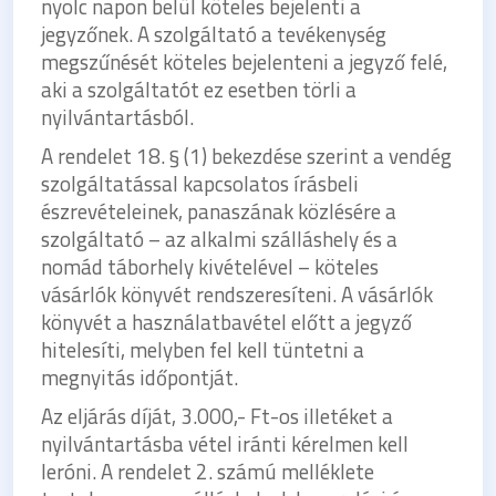
nyolc napon belül köteles bejelenti a
jegyzőnek. A szolgáltató a tevékenység
megszűnését köteles bejelenteni a jegyző felé,
aki a szolgáltatót ez esetben törli a
nyilvántartásból.
A rendelet 18. § (1) bekezdése szerint a vendég
szolgáltatással kapcsolatos írásbeli
észrevételeinek, panaszának közlésére a
szolgáltató – az alkalmi szálláshely és a
nomád táborhely kivételével – köteles
vásárlók könyvét rendszeresíteni. A vásárlók
könyvét a használatbavétel előtt a jegyző
hitelesíti, melyben fel kell tüntetni a
megnyitás időpontját.
Az eljárás díját, 3.000,- Ft-os illetéket a
nyilvántartásba vétel iránti kérelmen kell
leróni. A rendelet 2. számú melléklete