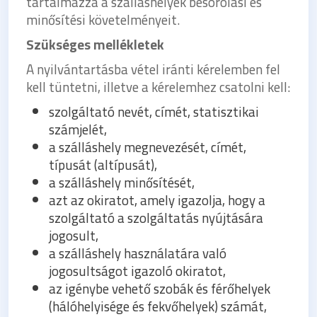
tartalmazza a szálláshelyek besorolási és
minősítési követelményeit.
Szükséges mellékletek
A nyilvántartásba vétel iránti kérelemben fel
kell tüntetni, illetve a kérelemhez csatolni kell:
szolgáltató nevét, címét, statisztikai
számjelét,
a szálláshely megnevezését, címét,
típusát (altípusát),
a szálláshely minősítését,
azt az okiratot, amely igazolja, hogy a
szolgáltató a szolgáltatás nyújtására
jogosult,
a szálláshely használatára való
jogosultságot igazoló okiratot,
az igénybe vehető szobák és férőhelyek
(hálóhelyisége és fekvőhelyek) számát,