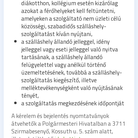
diákotthon, kollégium esetén kizárólag
azokat a férőhelyeket kell feltüntetni,
amelyeken a szolgáltató nem üzleti célú
közösségi, szabadidős szálláshely-
szolgáltatást kíván nyújtani,
a szálláshely állandó jelleggel, idény
jelleggel vagy eseti jelleggel való nyitva
tartásának, a szálláshely állandó
felügyelettel vagy anélkül történő
üzemeltetésének, továbbá a szálláshely-
szolgáltatás kiegészítő, illetve
melléktevékenységként való nyújtásának
tényét,
a szolgáltatás megkezdésének időpontját
A kérelem és bejelentés nyomtatványok
átvehetők a Polgármesteri Hivatalban a 3711
Szirmabesenyő, Kossuth u. 5. szám alatt,