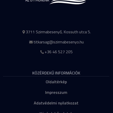
3711 Szirmabesenyő, Kossuth utca 5.
titkarsag@szirmabesenyo.hu
+36 46 527 205
KÖZÉRDEKŰ INFORMÁCIÓK
Oldaltérkép
Impresszum
Adatvédelmi nyilatkozat