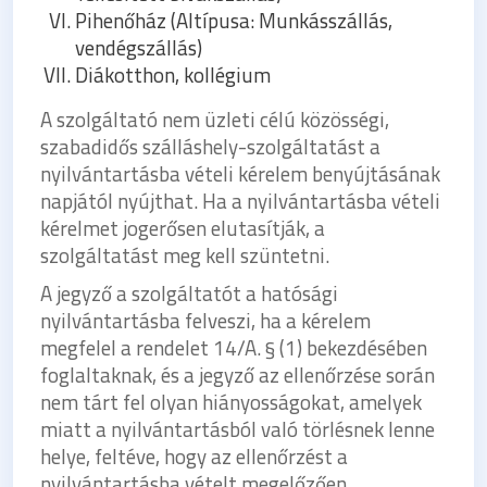
Pihenőház (Altípusa: Munkásszállás,
vendégszállás)
Diákotthon, kollégium
A szolgáltató nem üzleti célú közösségi,
szabadidős szálláshely-szolgáltatást a
nyilvántartásba vételi kérelem benyújtásának
napjától nyújthat. Ha a nyilvántartásba vételi
kérelmet jogerősen elutasítják, a
szolgáltatást meg kell szüntetni.
A jegyző a szolgáltatót a hatósági
nyilvántartásba felveszi, ha a kérelem
megfelel a rendelet 14/A. § (1) bekezdésében
foglaltaknak, és a jegyző az ellenőrzése során
nem tárt fel olyan hiányosságokat, amelyek
miatt a nyilvántartásból való törlésnek lenne
helye, feltéve, hogy az ellenőrzést a
nyilvántartásba vételt megelőzően