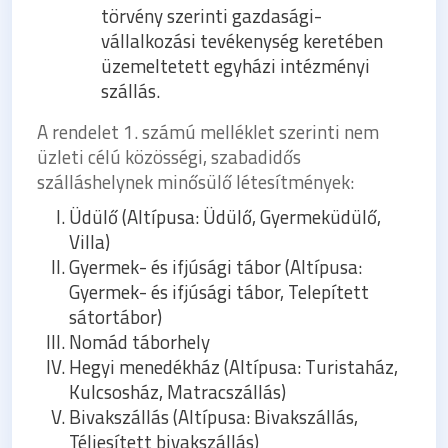
törvény szerinti gazdasági-
vállalkozási tevékenység keretében
üzemeltetett egyházi intézményi
szállás.
A rendelet 1. számú melléklet szerinti nem
üzleti célú közösségi, szabadidős
szálláshelynek minősülő létesítmények:
Üdülő (Altípusa: Üdülő, Gyermeküdülő,
Villa)
Gyermek- és ifjúsági tábor (Altípusa:
Gyermek- és ifjúsági tábor, Telepített
sátortábor)
Nomád táborhely
Hegyi menedékház (Altípusa: Turistaház,
Kulcsosház, Matracszállás)
Bivakszállás (Altípusa: Bivakszállás,
Téliesített bivakszállás)