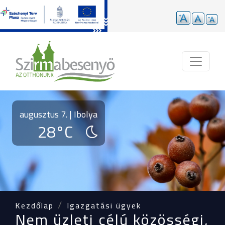
Ugrás a tartalomra
augusztus 7. | Ibolya
28°C
Kezdőlap
Igazgatási ügyek
Nem üzleti célú közösségi,