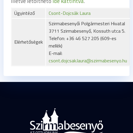
illetve letölthető
ide kattintva
.
Ügyintéző
Csont-Dojcsák Laura
Szirmabesenyői Polgármesteri Hivatal
3711 Szirmabesenyő, Kossuth utca 5.
Telefon: +36 46 527 205 (609-es
Elérhetőségek
mellék)
E-mail:
csont.dojcsak.laura@szirmabesenyo.hu