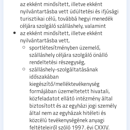
az ekként minősített, illetve ekként
nyilvántartásba vett üdültetési és ifjúsági
turisztikai célú, továbbá hegyi menedék
céljára szolgáló szálláshely, valamint
az ekként minősített, illetve ekként
nyilvántartásba vett,
sportlétesítményben üzemelő,
szálláshely céljára szolgáló önálló
rendeltetési részegység,
szálláshely-szolgáltatásának
időszakában
kiegészítő/melléktevékenység
formájában üzemeltetett hivatali,
közfeladatot ellátó intézmény által
biztosított és az egyházi jogi személy
által nem az egyházak hitéleti és
közcélú tevékenységének anyagi
feltételeiről szóló 1997. évi CXXIV.