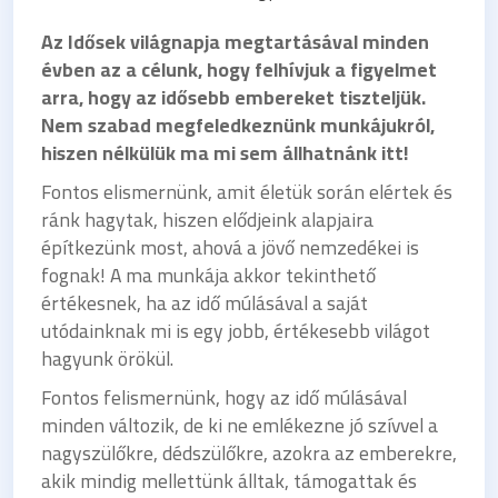
Az Idősek világnapja megtartásával minden
évben az a célunk, hogy felhívjuk a figyelmet
arra, hogy az idősebb embereket tiszteljük.
Nem szabad megfeledkeznünk munkájukról,
hiszen nélkülük ma mi sem állhatnánk itt!
Fontos elismernünk, amit életük során elértek és
ránk hagytak, hiszen elődjeink alapjaira
építkezünk most, ahová a jövő nemzedékei is
fognak! A ma munkája akkor tekinthető
értékesnek, ha az idő múlásával a saját
utódainknak mi is egy jobb, értékesebb világot
hagyunk örökül.
Fontos felismernünk, hogy az idő múlásával
minden változik, de ki ne emlékezne jó szívvel a
nagyszülőkre, dédszülőkre, azokra az emberekre,
akik mindig mellettünk álltak, támogattak és