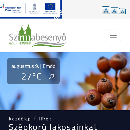
Ugrás a tartalomra
augusztus 9. | Emőd
27°C
Kezdőlap
Hírek
Szépkorú lakosainkat