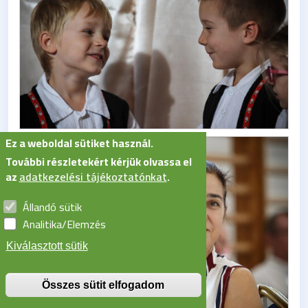
Ez a weboldal sütiket használ.
További részletekért kérjük olvassa el
az
adatkezelési tájékoztatónkat
.
Állandó sütik
Analitika/Elemzés
Kiválasztott sütik
Összes sütit elfogadom
Withdraw consent