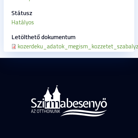
Státusz
Hatályos
Letölthető dokumentum
kozerdeku_adatok_megism_kozzetet_szabalyz