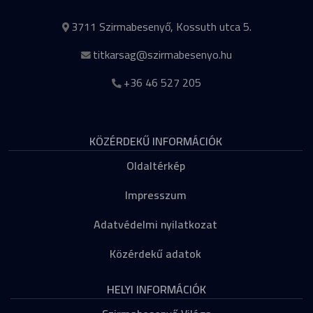
3711 Szirmabesenyő, Kossuth utca 5.
titkarsag@szirmabesenyo.hu
+36 46 527 205
KÖZÉRDEKŰ INFORMÁCIÓK
Oldaltérkép
Impresszum
Adatvédelmi nyilatkozat
Közérdekű adatok
HELYI INFORMÁCIÓK