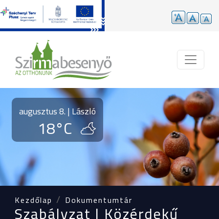
Ugrás a tartalomra
augusztus 8. | László
18°C
Kezdőlap
Dokumentumtár
Szabályzat | Közérdekű