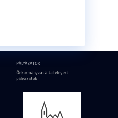
PÁLYÁZATOK
Önkormányzat által elnyert
pályázatok