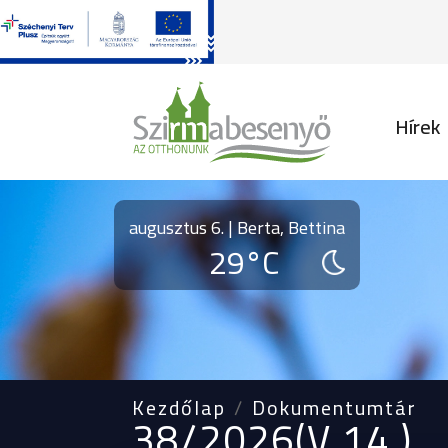
Fő na
Hírek
augusztus 6. | Berta, Bettina
29°C
Kezdőlap
Dokumentumtár
38/2026(V.14.)