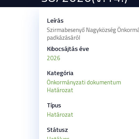
Leírás
Szirmabesenyő Nagyközség Önkormányz
padkázásáról
Kibocsájtás éve
2026
Kategória
Önkormányzati dokumentum
Határozat
Típus
Határozat
Státusz
Hatályos