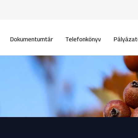
Ugrás a tartalomra
vigáció
Dokumentumtár
Telefonkönyv
Pályázat