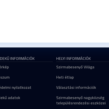
DEKŰ INFORMÁCIÓK
HELYI INFORMÁCIÓK
érkép
Szirmabesenyő Világa
sszum
Heti étlap
delmi nyilatkozat
Választási információk
dekű adatok
Szirmabesenyő nagyközség
településrendezési eszközei