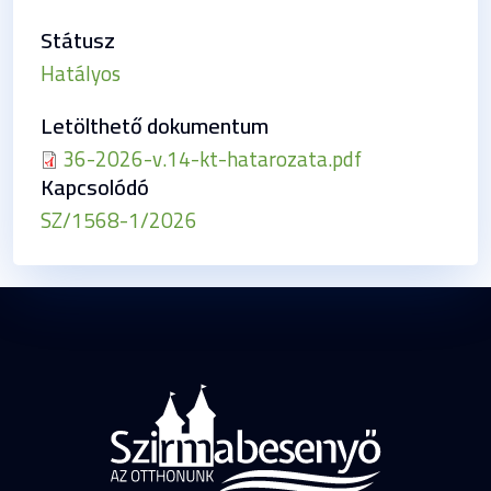
Státusz
Hatályos
Letölthető dokumentum
36-2026-v.14-kt-hatarozata.pdf
Kapcsolódó
SZ/1568-1/2026