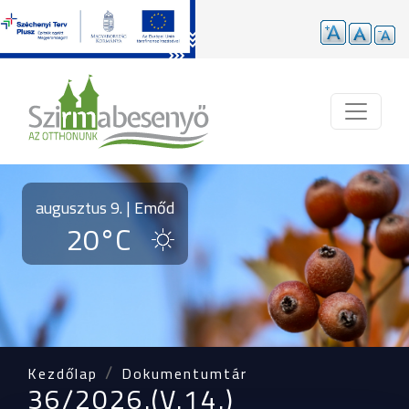
Ugrás a tartalomra
augusztus 9. | Emőd
20°C
Kezdőlap
Dokumentumtár
36/2026.(V.14.)