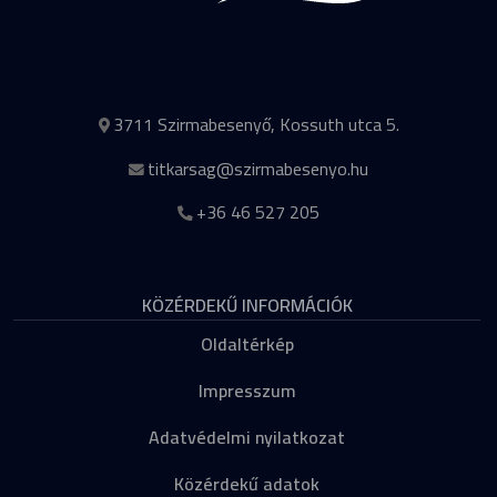
3711 Szirmabesenyő, Kossuth utca 5.
titkarsag@szirmabesenyo.hu
+36 46 527 205
KÖZÉRDEKŰ INFORMÁCIÓK
Oldaltérkép
Impresszum
Adatvédelmi nyilatkozat
Közérdekű adatok