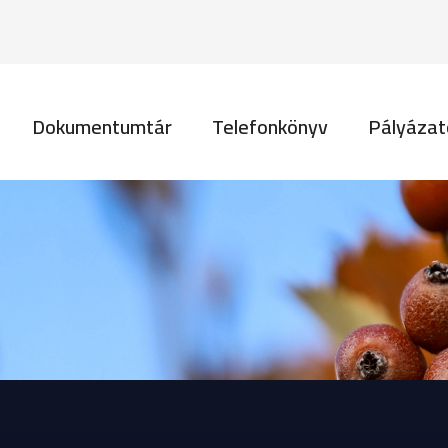
Ugrás a tartalomra
vigáció
Dokumentumtár
Telefonkönyv
Pályázat