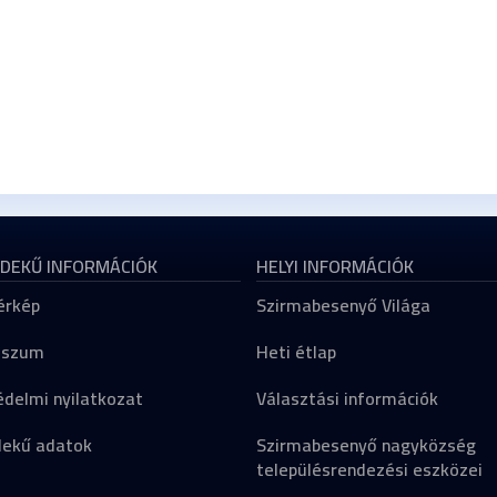
DEKŰ INFORMÁCIÓK
HELYI INFORMÁCIÓK
érkép
Szirmabesenyő Világa
sszum
Heti étlap
delmi nyilatkozat
Választási információk
dekű adatok
Szirmabesenyő nagyközség
településrendezési eszközei