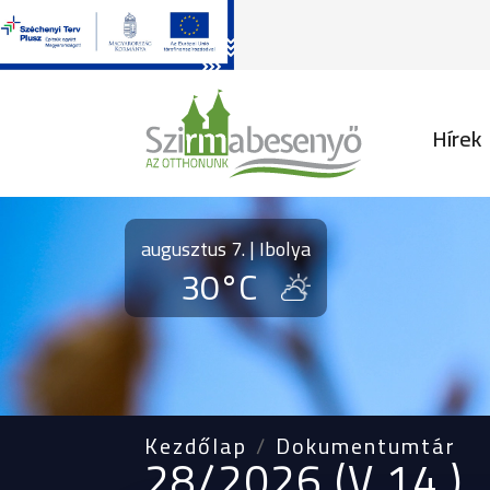
Fő na
Hírek
augusztus 7. | Ibolya
30°C
Kezdőlap
Dokumentumtár
28/2026.(V.14.)