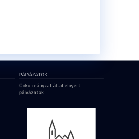
PÁLYÁZATOK
Önkormányzat által elnyert
pályázatok