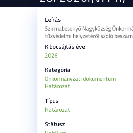
Leírás
Szirmabesenyő Nagyközség Önkormány
tűzvédelmi helyzetéről szóló beszá
Kibocsájtás éve
2026
Kategória
Önkormányzati dokumentum
Határozat
Típus
Határozat
Státusz
Hatályos