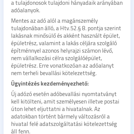
a tulajdonosok tulajdoni hányadaik arányában
adóalanyok.
Mentes az adó alól a magánszemély
tulajdonában álló, a Htv.52.§ 8. pontja szerint
lakásnak minősülő és akként használt épület,
épületrész, valamint a lakás céljára szolgáló
építménnyel azonos helyrajzi számon lévő,
nem vállalkozási célra szolgálóépület,
épületrész. Erre vonatkozóan az adóalanyt
nem terheli bevallási kötelezettség.
Ügyintézés kezdeményezhető:
Új adózó esetén adóbevallási nyomtatványt
kell kitölteni, amit személyesen illetve postai
úton lehet eljuttatni a hivatalnak. Az
adatokban történt bármely változásról a
hivatal felé adatszolgáltatási kötelezettség
áll fenn.