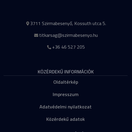
3711 Szirmabesenyő, Kossuth utca 5.
titkarsag@szirmabesenyo.hu
+36 46 527 205
KÖZÉRDEKŰ INFORMÁCIÓK
Oldaltérkép
Impresszum
Adatvédelmi nyilatkozat
Közérdekű adatok