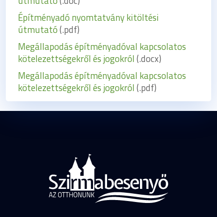
útmutató
(.doc)
Építményadó nyomtatvány kitöltési
útmutató
(.pdf)
Megállapodás építményadóval kapcsolatos
kötelezettségekről és jogokról
(.docx)
Megállapodás építményadóval kapcsolatos
kötelezettségekről és jogokról
(.pdf)