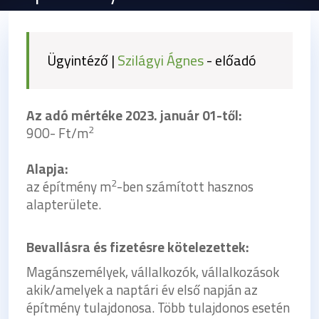
Ügyintéző |
Szilágyi Ágnes
- előadó
Az adó mértéke 2023. január 01-től:
2
900- Ft/m
Alapja:
2
az építmény m
-ben számított hasznos
alapterülete.
Bevallásra és fizetésre kötelezettek:
Magánszemélyek, vállalkozók, vállalkozások
akik/amelyek a naptári év első napján az
építmény tulajdonosa. Több tulajdonos esetén