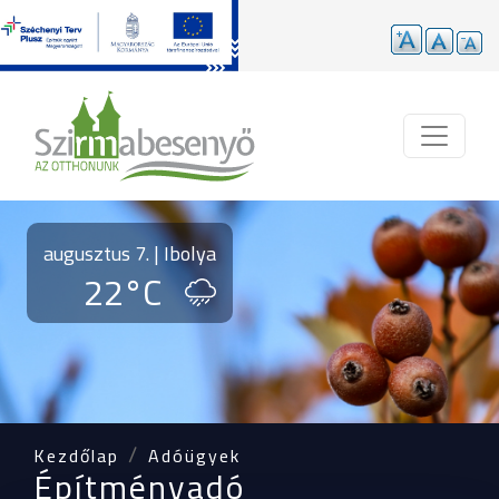
Ugrás a tartalomra
augusztus 7. | Ibolya
22°C
Kezdőlap
Adóügyek
Építményadó