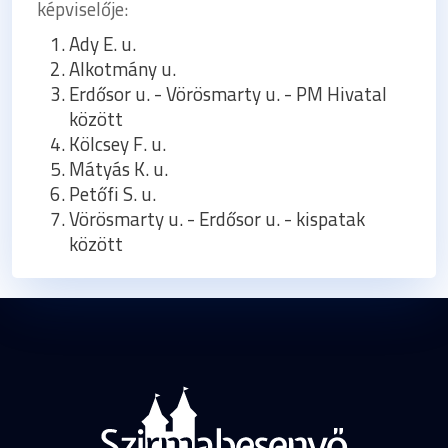
képviselője:
Ady E. u.
Alkotmány u.
Erdősor u. - Vörösmarty u. - PM Hivatal
között
Kölcsey F. u.
Mátyás K. u.
Petőfi S. u.
Vörösmarty u. - Erdősor u. - kispatak
között