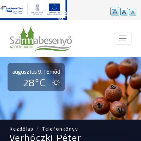
Ugrás a tartalomra
augusztus 9. | Emőd
28°C
Kezdőlap
Telefonkönyv
Verhóczki Péter