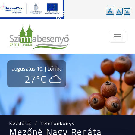
Ugrás a tartalomra
augusztus 10. | Lőrinc
27°C
Kezdőlap
Telefonkönyv
Mezőné Nagy Renáta