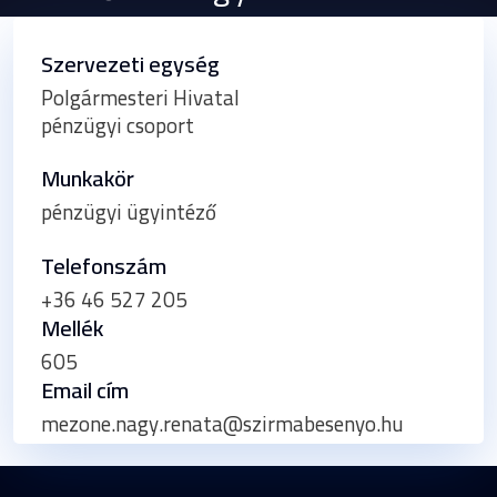
Szervezeti egység
Polgármesteri Hivatal
pénzügyi csoport
Munkakör
pénzügyi ügyintéző
Telefonszám
+36 46 527 205
Mellék
605
Email cím
mezone.nagy.renata@szirmabesenyo.hu