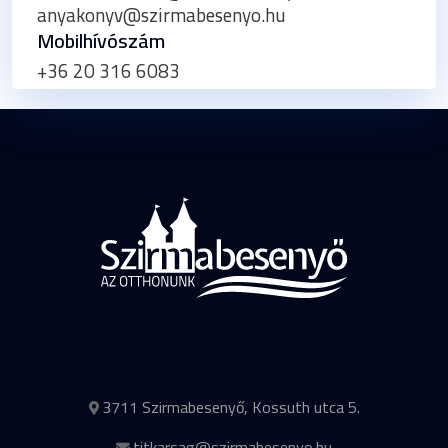
anyakonyv@szirmabesenyo.hu
Mobilhívószám
+36 20 316 6083
3711 Szirmabesenyő, Kossuth utca 5.
titkarsag@szirmabesenyo.hu