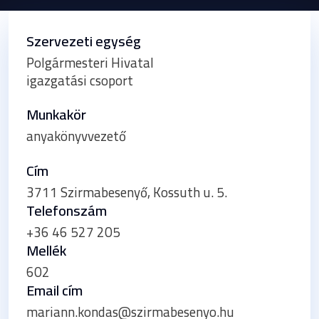
Szervezeti egység
Polgármesteri Hivatal
igazgatási csoport
Munkakör
anyakönyvvezető
Cím
3711 Szirmabesenyő, Kossuth u. 5.
Telefonszám
+36 46 527 205
Mellék
602
Email cím
mariann.kondas@szirmabesenyo.hu