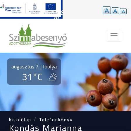
Ugrás a tartalomra
augusztus 7. | Ibolya
31°C
Kezdőlap
Telefonkönyv
Kondás Marianna