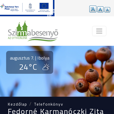
Ugrás a tartalomra
augusztus 7. | Ibolya
24°C
Kezdőlap
Telefonkönyv
Fedorné Karmanóczki Zita