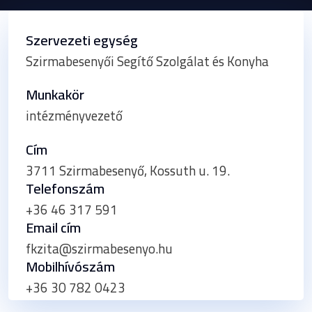
Szervezeti egység
Szirmabesenyői Segítő Szolgálat és Konyha
Munkakör
intézményvezető
Cím
3711 Szirmabesenyő, Kossuth u. 19.
Telefonszám
+36 46 317 591
Email cím
fkzita@szirmabesenyo.hu
Mobilhívószám
+36 30 782 0423