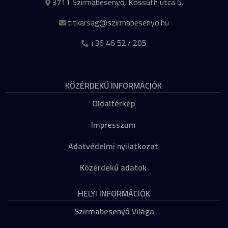
3711 Szirmabesenyő, Kossuth utca 5.
titkarsag@szirmabesenyo.hu
+36 46 527 205
KÖZÉRDEKŰ INFORMÁCIÓK
Oldaltérkép
Impresszum
Adatvédelmi nyilatkozat
Közérdekű adatok
HELYI INFORMÁCIÓK
Szirmabesenyő Világa