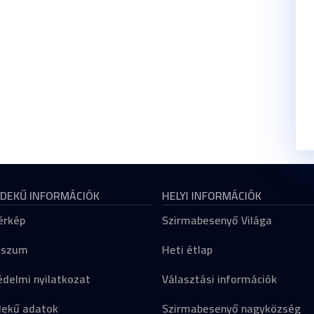
DEKŰ INFORMÁCIÓK
HELYI INFORMÁCIÓK
érkép
Szirmabesenyő Világa
sszum
Heti étlap
delmi nyilatkozat
Választási információk
dekű adatok
Szirmabesenyő nagyközség