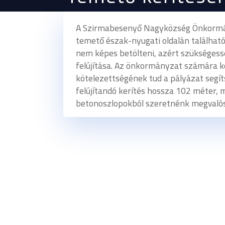
A Szirmabesenyő Nagyközség Önkormán
temető észak-nyugati oldalán található 
nem képes betölteni, azért szükségessé
felújítása. Az önkormányzat számára kö
kötelezettségének tud a pályázat segí
felújítandó kerítés hossza 102 méter, 
betonoszlopokból szeretnénk megvalós