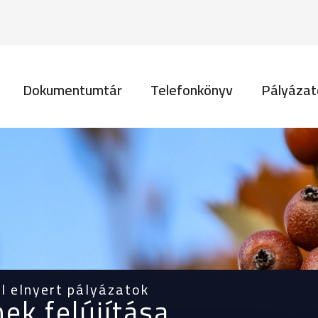
Ugrás a tartalomra
vigáció
Dokumentumtár
Telefonkönyv
Pályázat
l elnyert pályázatok
ek felújítása