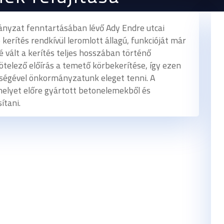
yzat fenntartásában lévő Ady Endre utcai
kerítés rendkívül leromlott állagú, funkcióját már
 vált a kerítés teljes hosszában történő
telező előírás a temető körbekerítése, így ezen
tségével önkormányzatunk eleget tenni. A
melyet előre gyártott betonelemekből és
ítani.