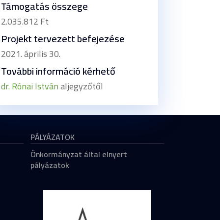
Támogatás összege
2.035.812 Ft
Projekt tervezett befejezése
2021. április 30.
További információ kérhető
dr. Rónai István
aljegyzőtől
PÁLYÁZATOK
Önkormányzat által elnyert
pályázatok