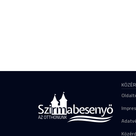
KÖZÉR
Oldalt
Impre
Adatvé
Közér