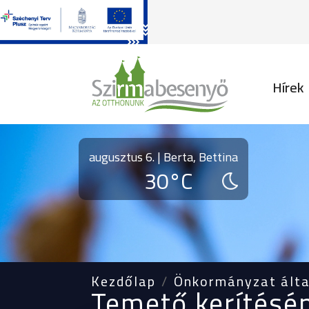
Fő na
Hírek
augusztus 6. | Berta, Bettina
30°C
Kezdőlap
Önkormányzat álta
Temető kerítésén