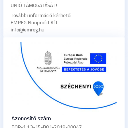
UNIÓ TÁMOGATÁSÁT!
További információ kérhető:
EMREG Nonprofit Kft.
info@emreg.hu
Azonosító szám
TOP-1.1.3-15-BO1-2019-00047