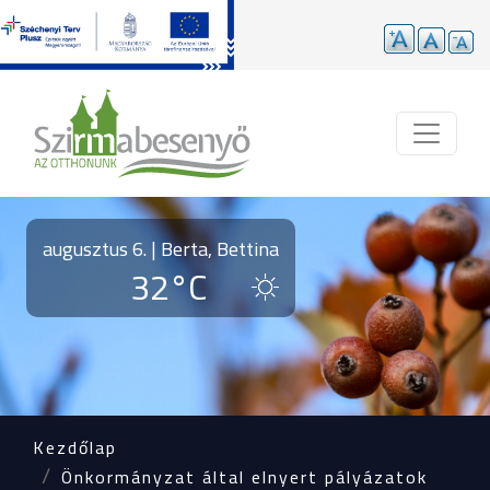
Ugrás a tartalomra
augusztus 6. | Berta, Bettina
32°C
Kezdőlap
Önkormányzat által elnyert pályázatok