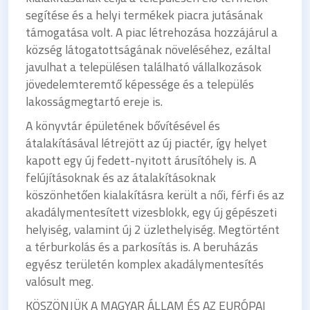
segítése és a helyi termékek piacra jutásának
támogatása volt. A piac létrehozása hozzájárul a
község látogatottságának növeléséhez, ezáltal
javulhat a településen található vállalkozások
jövedelemteremtő képessége és a település
lakosságmegtartó ereje is.
A könyvtár épületének bővítésével és
átalakításával létrejött az új piactér, így helyet
kapott egy új fedett-nyitott árusítóhely is. A
felújításoknak és az átalakításoknak
köszönhetően kialakításra került a női, férfi és az
akadálymentesített vizesblokk, egy új gépészeti
helyiség, valamint új 2 üzlethelyiség. Megtörtént
a térburkolás és a parkosítás is. A beruházás
egyész területén komplex akadálymentesítés
valósult meg.
KÖSZÖNJÜK A MAGYAR ÁLLAM ÉS AZ EURÓPAI