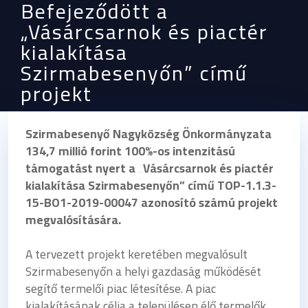
Befejeződött a
„Vásárcsarnok és piactér
kialakítása
Szirmabesenyőn” című
projekt
Szirmabesenyő Nagyközség Önkormányzata
134,7 millió forint 100%-os intenzitású
támogatást nyert a „Vásárcsarnok és piactér
kialakítása Szirmabesenyőn” című TOP-1.1.3-
15-BO1-2019-00047 azonosító számú projekt
megvalósítására.
A tervezett projekt keretében megvalósult
Szirmabesenyőn a helyi gazdaság működését
segítő termelői piac létesítése. A piac
kialakításának célja a településen élő termelők