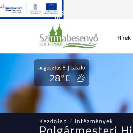
Fő na
Hírek
augusztus 8. | László
28°C
Kezdőlap
Intézmények
Polgármesteri Hi