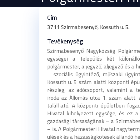
Cím
3711 Szirmabesenyő, Kossuth u. 5.
Tevékenység
Szirmabesenyő Nagyközség Polgármes
egységei a település két különál
polgármester, a jegyző, aljegyző és a 
– szociális ügyintéző, műszaki ügyi
Kossuth u. 5 szám alatti központi épü
részleg, az adócsoport, valamint a t
iroda az Állomás utca 1. szám alatt,
található. A központi épületben fogadj
Hivatal kihelyezett egysége, és ez 
gazdasági társaságának – a Szirmabe
– is. A Polgármesteri Hivatal nagyterme
ülések és a házasságkötések állandó he