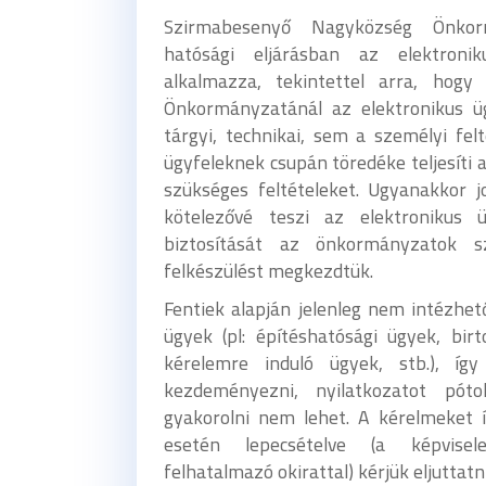
Szirmabesenyő Nagyközség Önkor
hatósági eljárásban az elektron
alkalmazza, tekintettel arra, hog
Önkormányzatánál az elektronikus ü
tárgyi, technikai, sem a személyi fel
ügyfeleknek csupán töredéke teljesíti 
szükséges feltételeket. Ugyanakkor j
kötelezővé teszi az elektronikus 
biztosítását az önkormányzatok 
felkészülést megkezdtük.
Fentiek alapján jelenleg nem intézhet
ügyek (pl: építéshatósági ügyek, bi
kérelemre induló ügyek, stb.), így
kezdeményezni, nyilatkozatot pótol
gyakorolni nem lehet. A kérelmeket ír
esetén lepecsételve (a képvisele
felhatalmazó okirattal) kérjük eljuttat