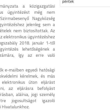
péntek
mányzata a közigazgatási
ikus ügyintézést még nem
y Szirmabesenyő Nagyközség
gyintézéshez jelenleg sem a
tételek nem biztosítottak. Az
az elektronikus ügyintézéshez
ogszabály 2018. január 1-től
ügyintézés lehetőségének a
számára, így az erre való
ők e-mailben egyedi hatósági
rtokvédelmi kérelmek, és más
 elektronikus úton eljárást
ni, az eljárásra befolyást
ásban, aláírva, jogi személy
tre jogosultságot igazoló
ni Hivatalunkhoz.