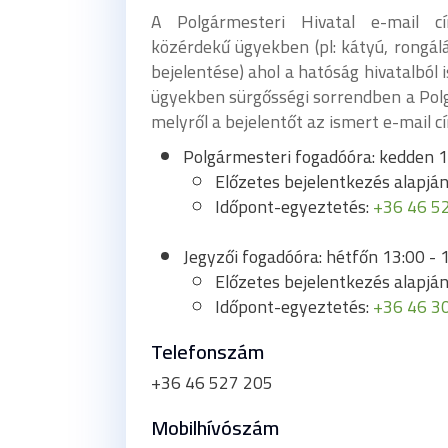
A Polgármesteri Hivatal e-mail cí
közérdekű ügyekben (pl: kátyú, rongálá
bejelentése) ahol a hatóság hivatalból is
ügyekben sürgősségi sorrendben a Polg
melyről a bejelentőt az ismert e-mail c
Polgármesteri fogadóóra: kedden 1
Előzetes bejelentkezés alapjá
Időpont-egyeztetés:
+36 46 5
Jegyzői fogadóóra: hétfőn 13:00 - 
Előzetes bejelentkezés alapjá
Időpont-egyeztetés:
+36 46 3
Telefonszám
+36 46 527 205
Mobilhívószám