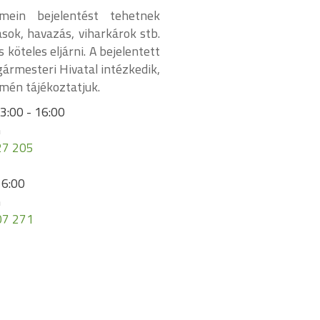
mein bejelentést tehetnek
sok, havazás, viharkárok stb.
 köteles eljárni. A bejelentett
ármesteri Hivatal intézkedik,
ímén tájékoztatjuk.
3:00 - 16:00
n
27 205
16:00
n
07 271