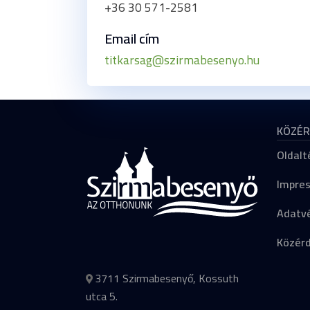
+36 30 571-2581
Email cím
titkarsag@szirmabesenyo.hu
KÖZÉR
Oldalt
Impre
Adatvé
Közér
3711 Szirmabesenyő, Kossuth
utca 5.