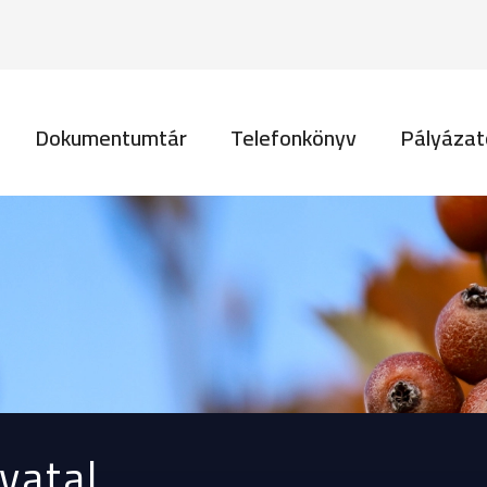
Ugrás a tartalomra
vigáció
Dokumentumtár
Telefonkönyv
Pályázat
vatal