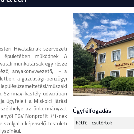
teri Hivatalának szervezeti
ló épületében működnek. A
hivatali munkatársak egy része
ntéző, anyakönyvvezető, – a
letben, a gazdasági-pénzügyi
elepülésüzemeltetési/műszaki
 a Szirmay-kastély udvarában
a ügyfeleit a Miskolci Járási
a székhelye az önkormányzat
Ügyfélfogadás
senyői TGV Nonprofit Kft-nek
hétfő - csütörtök
 szolgál a képviselő-testületi
lyszínéül.