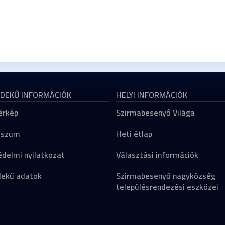
DEKŰ INFORMÁCIÓK
HELYI INFORMÁCIÓK
érkép
Szirmabesenyő Világa
sszum
Heti étlap
delmi nyilatkozat
Választási információk
dekű adatok
Szirmabesenyő nagyközség
településrendezési eszközei