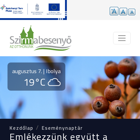
Ugrás a tartalomra
augusztus 7. | Ibolya
19°C
Kezdőlap
Eseménynaptár
Emlékezzünk együtt a