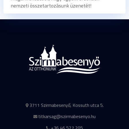
nemzeti összetartozásunk üzenetét!
3711 Szirmabesenyő, Kossuth utca 5.
titkarsag@szirmabesenyo.hu
+36 46 527 205