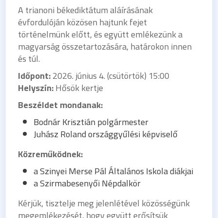
A trianoni békediktátum aláírásának
évfordulóján közösen hajtunk fejet
történelmünk előtt, és együtt emlékezünk a
magyarság összetartozására, határokon innen
és túl.
Időpont:
2026. június 4. (csütörtök) 15:00
Helyszín:
Hősök kertje
Beszéldet mondanak:
Bodnár Krisztián polgármester
Juhász Roland országgyűlési képviselő
Közreműködnek:
a Szinyei Merse Pál Általános Iskola diákjai
a Szirmabesenyői Népdalkör
Kérjük, tisztelje meg jelenlétével közösségünk
megemlékezését, hogy együtt erősítsük