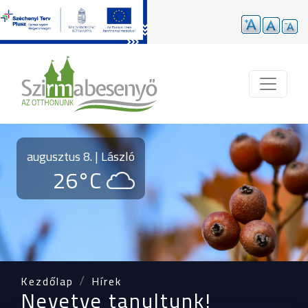
Ugrás a tartalomra
augusztus 8. | László
26°C
Kezdőlap
Hírek
Nevetve tanultunk!