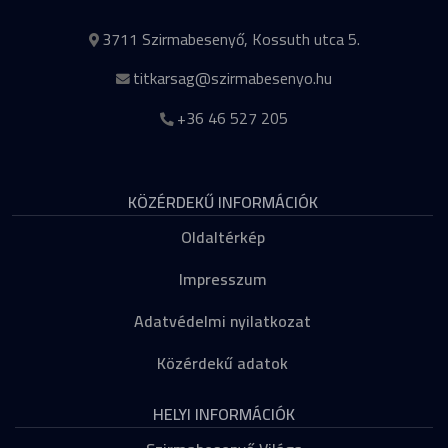
3711 Szirmabesenyő, Kossuth utca 5.
titkarsag@szirmabesenyo.hu
+36 46 527 205
KÖZÉRDEKŰ INFORMÁCIÓK
Oldaltérkép
Impresszum
Adatvédelmi nyilatkozat
Közérdekű adatok
HELYI INFORMÁCIÓK