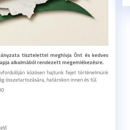
nyzata tisztelettel meghívja Önt és kedves
apja
alkalmából rendezett megemlékezésre.
évfordulóján közösen hajtunk fejet történelmünk
g összetartozására, határokon innen és túl.
00
elő