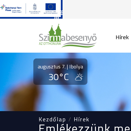
Fő na
Hírek
augusztus 7. | Ibolya
30°C
Kezdőlap
Hírek
Emlékezzünk meg