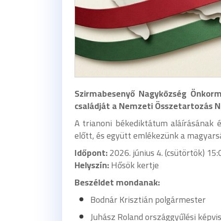
Szirmabesenyő Nagyközség Önkormá
családját a
Nemzeti Összetartozás N
A trianoni békediktátum aláírásának 
előtt, és együtt emlékezünk a magyarsá
Időpont:
2026. június 4. (csütörtök) 15:
Helyszín:
Hősök kertje
Beszéldet mondanak:
Bodnár Krisztián polgármester
Juhász Roland országgyűlési képvis