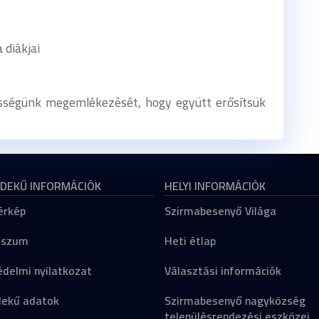
 diákjai
zösségünk megemlékezését, hogy együtt erősítsük
DEKŰ INFORMÁCIÓK
HELYI INFORMÁCIÓK
érkép
Szirmabesenyő Világa
sszum
Heti étlap
delmi nyilatkozat
Választási információk
dekű adatok
Szirmabesenyő nagyközség
településrendezési eszközei