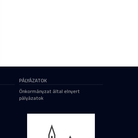
PÁLYÁZATOK
Önkormányzat által elnyert
pályázatok