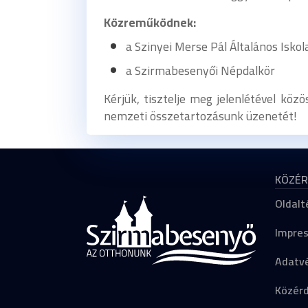
Közreműködnek:
a Szinyei Merse Pál Általános Iskola
a Szirmabesenyői Népdalkör
Kérjük, tisztelje meg jelenlétével kö
nemzeti összetartozásunk üzenetét!
KÖZÉR
Oldalt
Impre
Adatvé
Közér